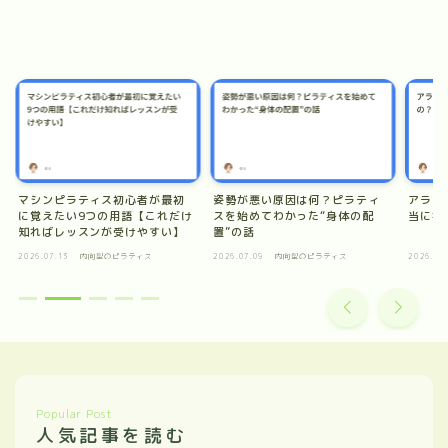
マシンピラティス初心者が最初
姿勢が悪い原因は何？ピラティ
アラフォー
覚えたい9つの用語【これだけ
スを始めてわかった“身体の配
当に痩せる
知ればレッスンが受けやすい】
置”の話
26.07.13
内向型のピラティス
2026.07.09
内向型のピラティス
2026.07.08
内
Popular Post
人気記事を読む